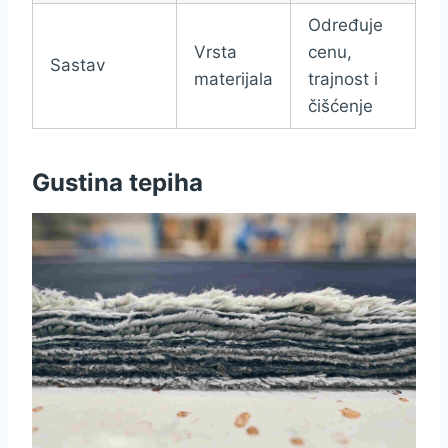
Određuje
Vrsta
cenu,
Sastav
materijala
trajnost i
čišćenje
Gustina tepiha