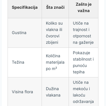
Zašto je
Specifikacija
Šta znači
važna
Koliko su
Utiče na
vlakna ili
trajnost i
Gustina
čvorovi
otpornost
zbijeni
na gaženje
Pokazuje
Količina
stabilnost i
Težina
materijala
punoću
po m²
tepiha
Utiče na
Dužina
mekoću i
Visina flora
vlakana
lakoću
održavanja