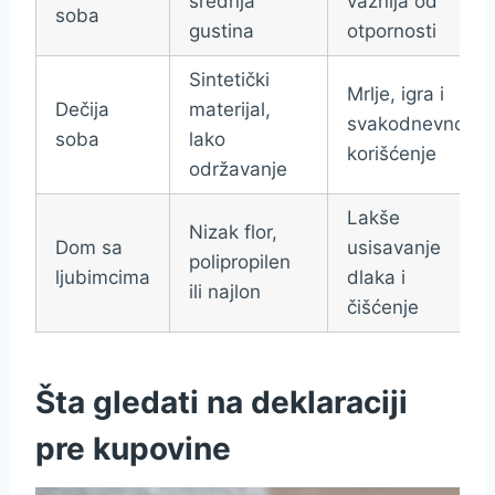
srednja
važnija od
soba
gustina
otpornosti
Sintetički
Mrlje, igra i
Dečija
materijal,
svakodnevno
soba
lako
korišćenje
održavanje
Lakše
Nizak flor,
Dom sa
usisavanje
polipropilen
ljubimcima
dlaka i
ili najlon
čišćenje
Šta gledati na deklaraciji
pre kupovine