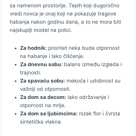
sa namenom prostorije. Tepih koji dugoročno
vredi novca je onaj koji ne pokazuje tragove
habanja nakon godinu dana, a to ne mora biti
najskuplji model na polici.
Za hodnik:
prioritet neka bude otpornost
na habanje i lako čišćenje.
Za dnevnu sobu:
balans između izgleda i
trajnosti.
Za spavaću sobu:
mekoća i udobnost su
važniji od otpornosti.
Za dom sa decom:
lako održavanje i
otpornost na mrlje.
Za dom sa ljubimcima:
nizak flor i čvrsta
sintetička vlakna.