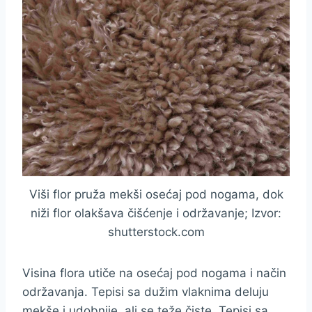
Viši flor pruža mekši osećaj pod nogama, dok
niži flor olakšava čišćenje i održavanje; Izvor:
shutterstock.com
Visina flora utiče na osećaj pod nogama i način
održavanja. Tepisi sa dužim vlaknima deluju
mekše i udobnije, ali se teže čiste. Tepisi sa