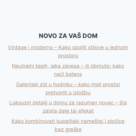
NOVO ZA VAŠ DOM
Vintage i moderno – Kako spojiti stilove u jednom
prostoru
Neutralni tepih, jaka zavesa – ili obrnuto: kako
naći balans
Galerijski zid u hodniku – kako mali prostor
pretvoriti u izložbu
Luksuzni detalji u domu za razuman novac – šta
zaista daje taj efekat
Kako kombinovati kupatilski nameštaj i pločice
bez greške