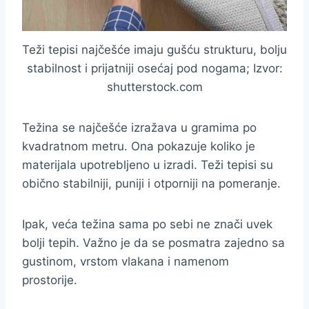
Teži tepisi najčešće imaju gušću strukturu, bolju
stabilnost i prijatniji osećaj pod nogama; Izvor:
shutterstock.com
Težina se najčešće izražava u gramima po
kvadratnom metru. Ona pokazuje koliko je
materijala upotrebljeno u izradi. Teži tepisi su
obično stabilniji, puniji i otporniji na pomeranje.
Ipak, veća težina sama po sebi ne znači uvek
bolji tepih. Važno je da se posmatra zajedno sa
gustinom, vrstom vlakana i namenom
prostorije.