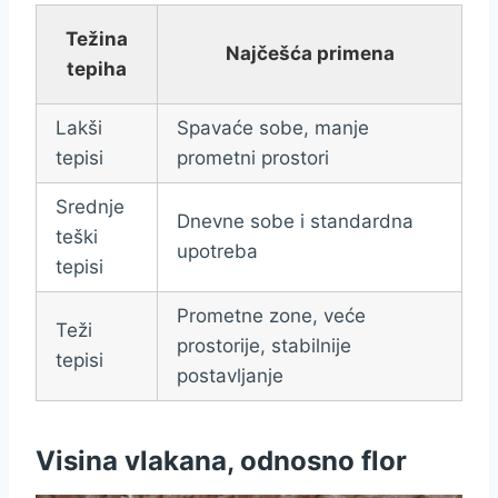
Težina
Najčešća primena
tepiha
Lakši
Spavaće sobe, manje
tepisi
prometni prostori
Srednje
Dnevne sobe i standardna
teški
upotreba
tepisi
Prometne zone, veće
Teži
prostorije, stabilnije
tepisi
postavljanje
Visina vlakana, odnosno flor