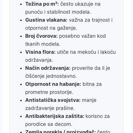
Težina po m²:
često ukazuje na
punoću i stabilnost modela.
Gustina vlakana:
važna za trajnost i
otpornost na gaženje.
Broj čvorova:
posebno važan kod
tkanih modela.
Visina flora:
utiče na mekoću i lakoću
održavanja.
Način održavanja:
proverite da li je
čišćenje jednostavno.
Otpornost na habanje:
bitna za
prometne prostorije.
Antistatička svojstva:
manje
zadržavanje prašine.
Antibakterijska zaštita:
korisno za
porodice sa decom.
Zemlja porekla / proizvođač:
često