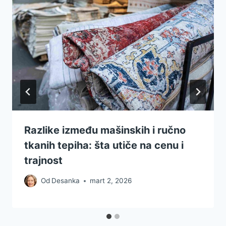
Razlike između mašinskih i ručno
tkanih tepiha: šta utiče na cenu i
trajnost
Od
Desanka
mart 2, 2026