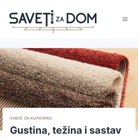
Skip
to
content
VODIČ ZA KUPOVINU
Gustina, težina i sastav