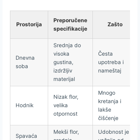
Preporučene
Prostorija
Zašto
specifikacije
Srednja do
visoka
Česta
Dnevna
gustina,
upotreba i
soba
izdržljiv
nameštaj
materijal
Mnogo
Nizak flor,
kretanja i
Hodnik
velika
lakše
otpornost
čišćenje
Mekši flor,
Udobnost je
Spavaća