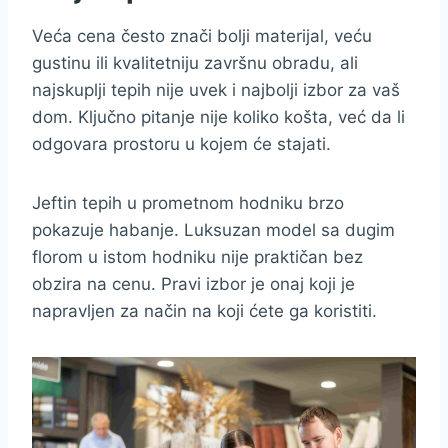
Veća cena često znači bolji materijal, veću
gustinu ili kvalitetniju završnu obradu, ali
najskuplji tepih nije uvek i najbolji izbor za vaš
dom. Ključno pitanje nije koliko košta, već da li
odgovara prostoru u kojem će stajati.
Jeftin tepih u prometnom hodniku brzo
pokazuje habanje. Luksuzan model sa dugim
florom u istom hodniku nije praktičan bez
obzira na cenu. Pravi izbor je onaj koji je
napravljen za način na koji ćete ga koristiti.