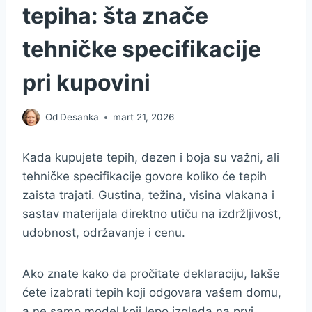
tepiha: šta znače
tehničke specifikacije
pri kupovini
Od
Desanka
mart 21, 2026
Kada kupujete tepih, dezen i boja su važni, ali
tehničke specifikacije govore koliko će tepih
zaista trajati. Gustina, težina, visina vlakana i
sastav materijala direktno utiču na izdržljivost,
udobnost, održavanje i cenu.
Ako znate kako da pročitate deklaraciju, lakše
ćete izabrati tepih koji odgovara vašem domu,
a ne samo model koji lepo izgleda na prvi