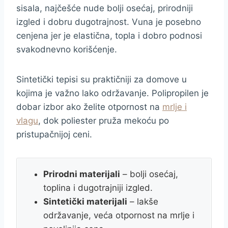
sisala, najčešće nude bolji osećaj, prirodniji
izgled i dobru dugotrajnost. Vuna je posebno
cenjena jer je elastična, topla i dobro podnosi
svakodnevno korišćenje.
Sintetički tepisi su praktičniji za domove u
kojima je važno lako održavanje. Polipropilen je
dobar izbor ako želite otpornost na
mrlje i
vlagu
, dok poliester pruža mekoću po
pristupačnijoj ceni.
Prirodni materijali
– bolji osećaj,
toplina i dugotrajniji izgled.
Sintetički materijali
– lakše
održavanje, veća otpornost na mrlje i