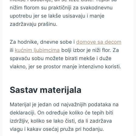
nižim florom su praktičniji za svakodnevnu
upotrebu jer se lakše usisavaju i manje
zadržavaju prašinu.
Za hodnike, dnevne sobe i
domove sa decom
ili
kućnim ljubimcima
bolji izbor je niži flor. Za
spavaću sobu možete birati mekše i duže
vlakno, jer se prostor manje intenzivno koristi.
Sastav materijala
Materijal je jedan od najvažnijih podataka na
deklaraciji. On određuje koliko će tepih biti
izdržljiv, koliko se lako čisti, da li zadržava
vlagu i kakav osećaj pruža pri hodanju.