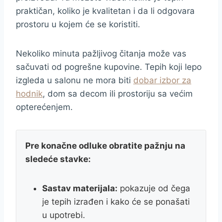
praktičan, koliko je kvalitetan i da li odgovara
prostoru u kojem će se koristiti.
Nekoliko minuta pažljivog čitanja može vas
sačuvati od pogrešne kupovine. Tepih koji lepo
izgleda u salonu ne mora biti
dobar izbor za
hodnik
, dom sa decom ili prostoriju sa većim
opterećenjem.
Pre konačne odluke obratite pažnju na
sledeće stavke:
Sastav materijala:
pokazuje od čega
je tepih izrađen i kako će se ponašati
u upotrebi.