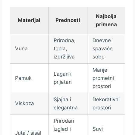
Najbolja
Materijal
Prednosti
primena
Prirodna,
Dnevne i
Vuna
topla,
spavaće
izdržljiva
sobe
Manje
Lagan i
Pamuk
prometni
prijatan
prostori
Sjajna i
Dekorativni
Viskoza
elegantna
prostori
Prirodan
izgled i
Suvi
Juta / sisal