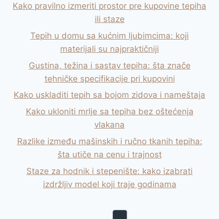
Kako pravilno izmeriti prostor pre kupovine tepiha
ili staze
Tepih u domu sa kućnim ljubimcima: koji
materijali su najpraktičniji
Gustina, težina i sastav tepiha: šta znače
tehničke specifikacije pri kupovini
Kako uskladiti tepih sa bojom zidova i nameštaja
Kako ukloniti mrlje sa tepiha bez oštećenja
vlakana
Razlike između mašinskih i ručno tkanih tepiha:
šta utiče na cenu i trajnost
Staze za hodnik i stepenište: kako izabrati
izdržljiv model koji traje godinama