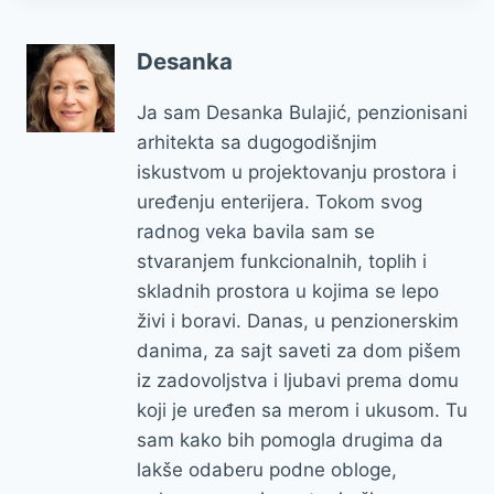
Desanka
Ja sam Desanka Bulajić, penzionisani
arhitekta sa dugogodišnjim
iskustvom u projektovanju prostora i
uređenju enterijera. Tokom svog
radnog veka bavila sam se
stvaranjem funkcionalnih, toplih i
skladnih prostora u kojima se lepo
živi i boravi. Danas, u penzionerskim
danima, za sajt saveti za dom pišem
iz zadovoljstva i ljubavi prema domu
koji je uređen sa merom i ukusom. Tu
sam kako bih pomogla drugima da
lakše odaberu podne obloge,