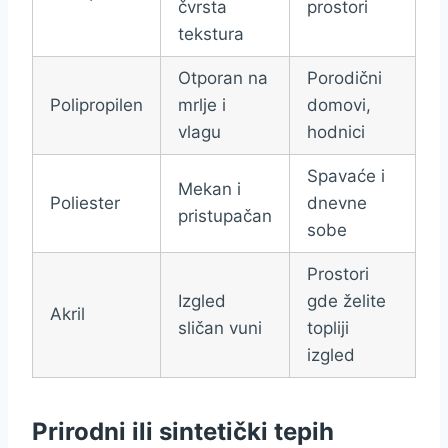
čvrsta
prostori
tekstura
Otporan na
Porodični
Polipropilen
mrlje i
domovi,
vlagu
hodnici
Spavaće i
Mekan i
Poliester
dnevne
pristupačan
sobe
Prostori
Izgled
gde želite
Akril
sličan vuni
topliji
izgled
Prirodni ili sintetički tepih