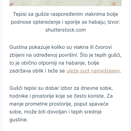
Tepisi sa gušće raspoređenim vlaknima bolje
podnose opterećenje i sporije se habaju; Izvor:
shutterstock.com
Gustina pokazuje koliko su vlakna ili čvorovi
zbijeni na određenoj površini. Što je tepih gušći,
to je obično otporniji na habanje, bolje
zadržava oblik i teže se
uleže pod nameštajem
.
Gušći tepisi su dobar izbor za dnevne sobe,
hodnike i prostorije koje se često koriste. Za
manje prometne prostorije, poput spavaće
sobe, može biti dovoljan i tepih srednje
gustine.