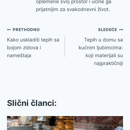
oplemene svoj prostor i učine ga
prijatnijim za svakodnevni život.
Kretanje
PRETHODNO
SLEDEĆE
Kako uskladiti tepih sa
Tepih u domu sa
članka
bojom zidova i
kućnim ljubimcima:
nameštaja
koji materijali su
najpraktičniji
Slični članci: