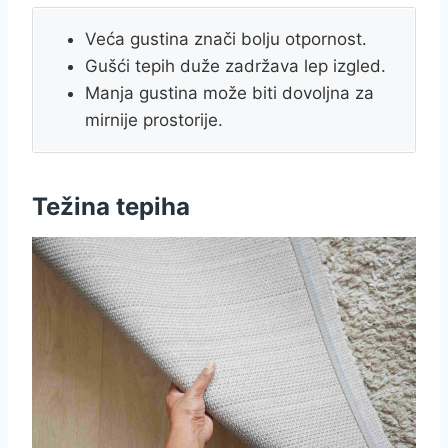
Veća gustina znači bolju otpornost.
Gušći tepih duže zadržava lep izgled.
Manja gustina može biti dovoljna za
mirnije prostorije.
Težina tepiha