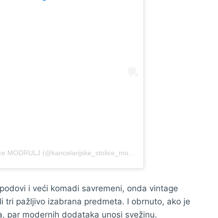
A post shared by Kancelarijske Stolice MODRULJ (@kancelarijske_stolice_modrulj)
i, podovi i veći komadi savremeni, onda vintage
 tri pažljivo izabrana predmeta. I obrnuto, ako je
a, par modernih dodataka unosi svežinu.