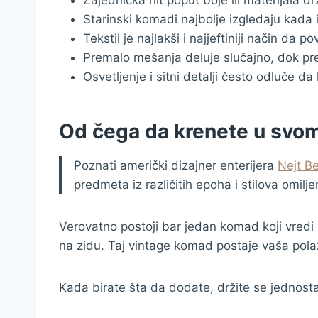
Starinski komadi najbolje izgledaju kada 
Tekstil je najlakši i najjeftiniji način da 
Premalo mešanja deluje slučajno, dok pr
Osvetljenje i sitni detalji često odluče da li
Od čega da krenete u sv
Poznati američki dizajner enterijera
Nejt B
predmeta iz različitih epoha i stilova omil
Verovatno postoji bar jedan komad koji vredi z
na zidu. Taj vintage komad postaje vaša pola
Kada birate šta da dodate, držite se jednost