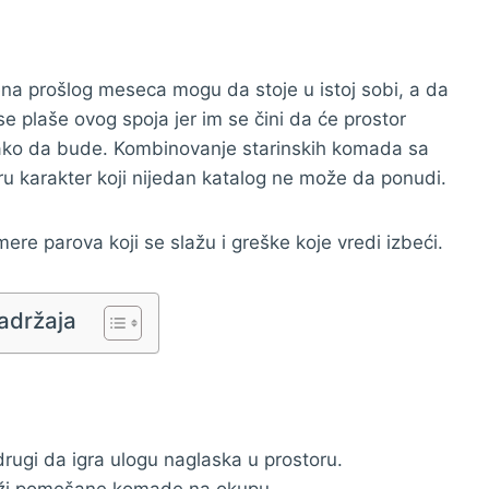
ena prošlog meseca mogu da stoje u istoj sobi, a da
e plaše ovog spoja jer im se čini da će prostor
 tako da bude. Kombinovanje starinskih komada sa
 karakter koji nijedan katalog ne može da ponudi.
re parova koji se slažu i greške koje vredi izbeći.
adržaja
rugi da igra ulogu naglaska u prostoru.
 drži pomešane komade na okupu.