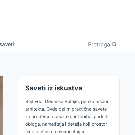
Pretraga
saveti
Saveti iz iskustva
Sajt vodi Desanka Bulajić, penzionisani
arhitekta. Ovde delim praktične savete
za uređenje doma, izbor tepiha, podnih
obloga, nameštaja i detalja koji prostor
čine lepšim i funkcionalnijim.