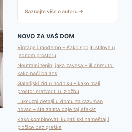
Saznajte više o autoru →
NOVO ZA VAŠ DOM
Vintage i moderno – Kako spojiti stilove u
jednom prostoru
Neutralni tepih, jaka zavesa – ili obrnuto:
kako naći balans
Galerijski zid u hodniku – kako mali
prostor pretvoriti u izložbu
Luksuzni detalji u domu za razuman
novac – šta zaista daje taj efekat
Kako kombinovati kupatilski nameštaj i
pločice bez greške