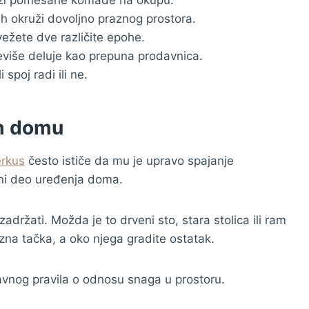
ih okruži dovoljno praznog prostora.
povežete dve različite epohe.
eviše deluje kao prepuna prodavnica.
 spoj radi ili ne.
om domu
erkus
često ističe da mu je upravo spajanje
jeni deo uređenja doma.
adržati. Možda je to drveni sto, stara stolica ili ram
zna tačka, a oko njega gradite ostatak.
avnog pravila o odnosu snaga u prostoru.