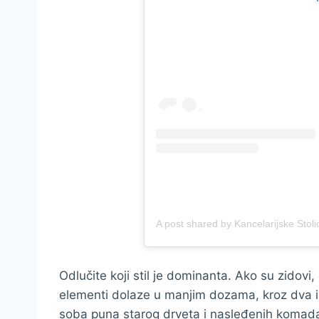
Odlučite koji stil je dominanta. Ako su zidov
elementi dolaze u manjim dozama, kroz dva ili
soba puna starog drveta i nasleđenih komad