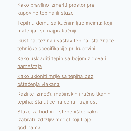
Kako pravilno izmeriti prostor pre
kupovine tepiha ili staze
Tepih u domu sa kućnim ljubimcima: koji
materijali su najpraktičniji
Gustina, težina i sastav tepiha: šta znače
tehničke specifikacije pri kupovini
Kako uskladiti tepih sa bojom zidova i
nameštaja
Kako ukloniti mrlje sa tepiha bez
oštećenja vlakana
Razlike između mašinskih i ručno tkanih
tepiha: šta utiče na cenu i trajnost
Staze za hodnik i stepenište: kako
izabrati izdržljiv model koji traje
godinama