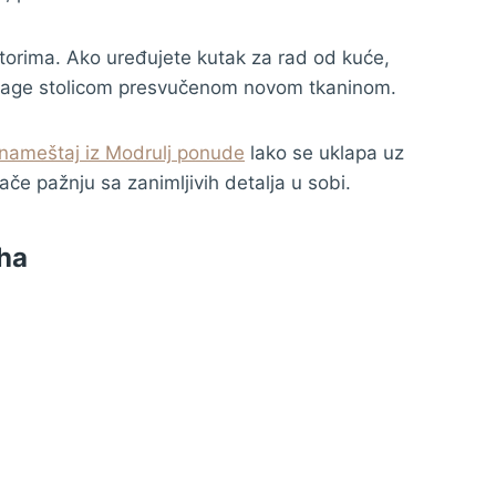
storima. Ako uređujete kutak za rad od kuće,
ntage stolicom presvučenom novom tkaninom.
 nameštaj iz Modrulj ponude
lako se uklapa uz
lače pažnju sa zanimljivih detalja u sobi.
ha