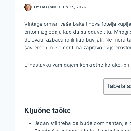
Od
Desanka
jun 24, 2026
Vintage orman vaše bake i nova fotelja kuplj
pritom izgledaju kao da su oduvek tu. Mnogi s
delovati razbacano ili kao buvljak. Ne mora
savremenim elementima zapravo daje prostoru
U nastavku vam dajem konkretne korake, prime
Tabela s
Ključne tačke
Jedan stil treba da bude dominantan, a d
Zajednička nit poput boje ili materijala