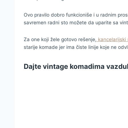
Ovo pravilo dobro funkcioniše i u radnim pro
savremen radni sto možete da uparite sa vi
Za one koji žele gotovo rešenje,
kancelarijski
starije komade jer ima čiste linije koje ne odv
Dajte vintage komadima vazdu