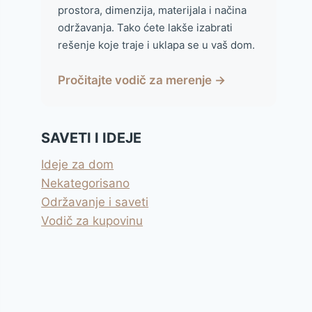
prostora, dimenzija, materijala i načina
održavanja. Tako ćete lakše izabrati
rešenje koje traje i uklapa se u vaš dom.
Pročitajte vodič za merenje →
SAVETI I IDEJE
Ideje za dom
Nekategorisano
Održavanje i saveti
Vodič za kupovinu