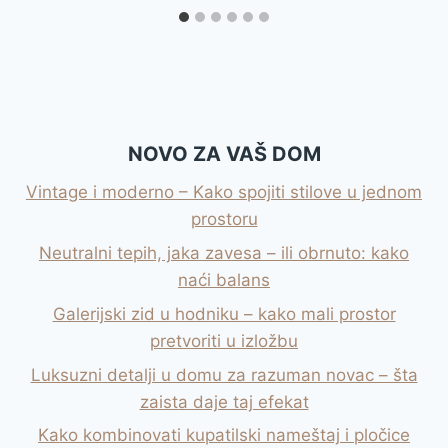
NOVO ZA VAŠ DOM
Vintage i moderno – Kako spojiti stilove u jednom
prostoru
Neutralni tepih, jaka zavesa – ili obrnuto: kako
naći balans
Galerijski zid u hodniku – kako mali prostor
pretvoriti u izložbu
Luksuzni detalji u domu za razuman novac – šta
zaista daje taj efekat
Kako kombinovati kupatilski nameštaj i pločice