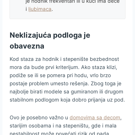
je hodnik frekventan ili u kući ima dece
i
ljubimaca
.
Neklizajuća podloga je
obavezna
Kod staza za hodnik i stepenište bezbednost
mora da bude prvi kriterijum. Ako staza klizi,
podiže se ili se pomera pri hodu, vrlo brzo
postaje problem umesto rešenja. Zbog toga je
najbolje birati modele sa gumiranom ili drugom
stabilnom podlogom koja dobro prijanja uz pod.
Ovo je posebno važno u
domovima sa decom
,
starijim osobama i na stepeništu, gde i mala
nestabilnost može povećati rizik od pada.