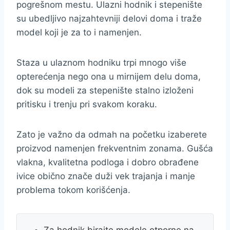
pogrešnom mestu. Ulazni hodnik i stepenište
su ubedljivo najzahtevniji delovi doma i traže
model koji je za to i namenjen.
Staza u ulaznom hodniku trpi mnogo više
opterećenja nego ona u mirnijem delu doma,
dok su modeli za stepenište stalno izloženi
pritisku i trenju pri svakom koraku.
Zato je važno da odmah na početku izaberete
proizvod namenjen frekventnim zonama. Gušća
vlakna, kvalitetna podloga i dobro obrađene
ivice obično znače duži vek trajanja i manje
problema tokom korišćenja.
Za hodnik birajte modele otporne na