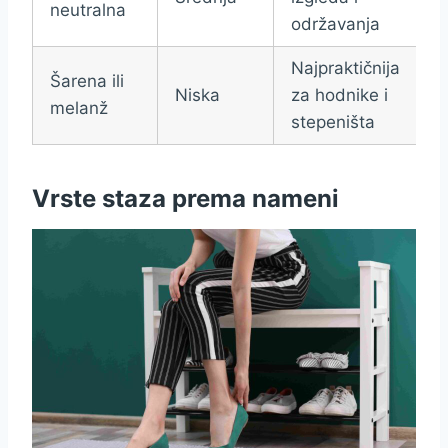
neutralna
održavanja
Najpraktičnija
Šarena ili
Niska
za hodnike i
melanž
stepeništa
Vrste staza prema nameni