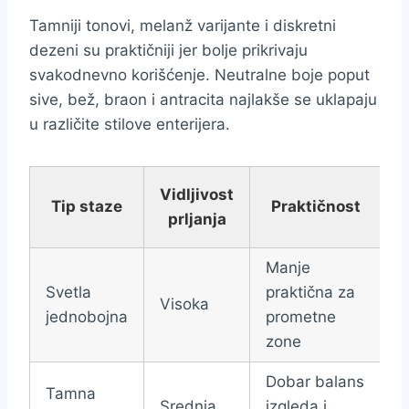
Tamniji tonovi, melanž varijante i diskretni
dezeni su praktičniji jer bolje prikrivaju
svakodnevno korišćenje. Neutralne boje poput
sive, bež, braon i antracita najlakše se uklapaju
u različite stilove enterijera.
Vidljivost
Tip staze
Praktičnost
prljanja
Manje
Svetla
praktična za
Visoka
jednobojna
prometne
zone
Dobar balans
Tamna
Srednja
izgleda i