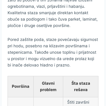
zato su podovi u tim zonama najviše izloženi
ogrebotinama, vlazi, prljavštini i habanju.
Kvalitetna staza smanjuje direktan kontakt
obuće sa podlogom i tako čuva parket, laminat,
pločice i druge osetljive površine.
Pored zaštite poda, staze povećavaju sigurnost
pri hodu, posebno na klizavim površinama i
stepenicama. Takođe unose toplinu i prijatnost
u prostor i mogu vizuelno da urede prolaz koji
bi inače delovao hladno i prazno.
Glavni
Šta staza
Površina
problem
rešava
Štiti završni