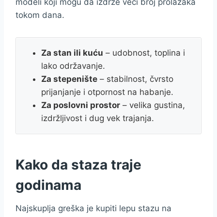
modeli koji mogu da izdrže veći broj prolazaka
tokom dana.
Za stan ili kuću
– udobnost, toplina i
lako održavanje.
Za stepenište
– stabilnost, čvrsto
prijanjanje i otpornost na habanje.
Za poslovni prostor
– velika gustina,
izdržljivost i dug vek trajanja.
Kako da staza traje
godinama
Najskuplja greška je kupiti lepu stazu na