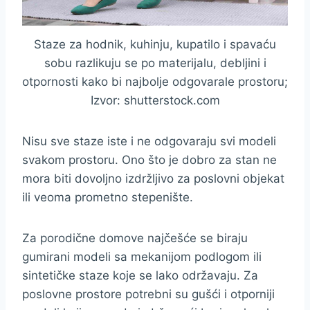
Staze za hodnik, kuhinju, kupatilo i spavaću
sobu razlikuju se po materijalu, debljini i
otpornosti kako bi najbolje odgovarale prostoru;
Izvor: shutterstock.com
Nisu sve staze iste i ne odgovaraju svi modeli
svakom prostoru. Ono što je dobro za stan ne
mora biti dovoljno izdržljivo za poslovni objekat
ili veoma prometno stepenište.
Za porodične domove najčešće se biraju
gumirani modeli sa mekanijom podlogom ili
sintetičke staze koje se lako održavaju. Za
poslovne prostore potrebni su gušći i otporniji