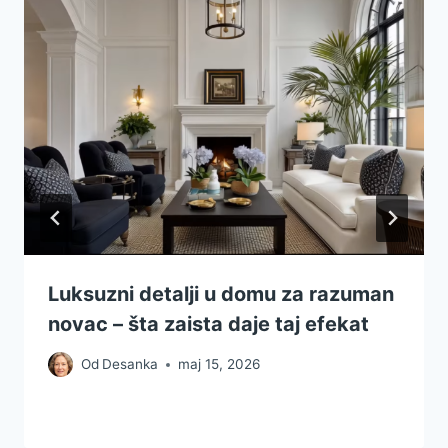
Luksuzni detalji u domu za razuman
novac – šta zaista daje taj efekat
Od
Desanka
maj 15, 2026