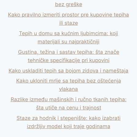
bez greške
Kako pravilno izmeriti prostor pre kupovine tepiha
ili staze
Tepih u domu sa kućnim ljubimcima: koji
materijali su najpraktičniji
Gustina, težina i sastav tepiha: šta znače
tehničke specifikacije pri kupovini
Kako uskladiti tepih sa bojom zidova i nameštaja
Kako ukloniti mrlje sa tepiha bez oštećenja
vlakana
Razlike između mašinskih i ručno tkanih tepiha:
šta utiče na cenu i trajnost
Staze za hodnik i stepenište: kako izabrati
izdržljiv model koji traje godinama