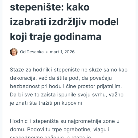
stepenište: kako
izabrati izdržljiv model
koji traje godinama
Od
Desanka
mart 1, 2026
Staze za hodnik i stepenište ne služe samo kao
dekoracija, već da štite pod, da povećaju
bezbednost pri hodu i čine prostor prijatnijim.
Da bi sve to zaista ispunile svoju svrhu, važno
je znati šta tražiti pri kupovini
Hodnici i stepeništa su najprometnije zone u
domu. Podovi tu trpe ogrebotine, vlagu i
svakodnevno gaženje, a staza je