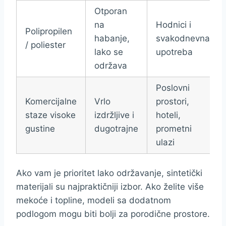
Otporan
na
Hodnici i
Polipropilen
habanje,
svakodnevna
/ poliester
lako se
upotreba
održava
Poslovni
Komercijalne
Vrlo
prostori,
staze visoke
izdržljive i
hoteli,
gustine
dugotrajne
prometni
ulazi
Ako vam je prioritet lako održavanje, sintetički
materijali su najpraktičniji izbor. Ako želite više
mekoće i topline, modeli sa dodatnom
podlogom mogu biti bolji za porodične prostore.