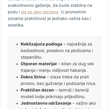
svakodnevno gaženje, da bude stabilna na
podu i
da se lako održava
. U prometnim
zonama praktičnost je jednako važna kao i
estetika.
Neklizajuća podloga
– najvažnija za
bezbednost, posebno na pločicama i
stepeništu.
Otporan materijal
– bitan za dug vek
trajanja i manju vidljivost habanja.
Dobra širina
– staza treba da prati
prostor, bez gužvanja i podizanja ivica.
Praktičan dezen
– tamniji i šareniji
modeli bolje prikrivaju prljavštinu.
Jednostavno održavanje
– važno ako