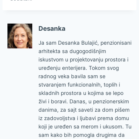
Desanka
Ja sam Desanka Bulajić, penzionisani
arhitekta sa dugogodišnjim
iskustvom u projektovanju prostora i
uređenju enterijera. Tokom svog
radnog veka bavila sam se
stvaranjem funkcionalnih, toplih i
skladnih prostora u kojima se lepo
živi i boravi. Danas, u penzionerskim
danima, za sajt saveti za dom pišem
iz zadovoljstva i ljubavi prema domu
koji je uređen sa merom i ukusom. Tu
sam kako bih pomogla drugima da