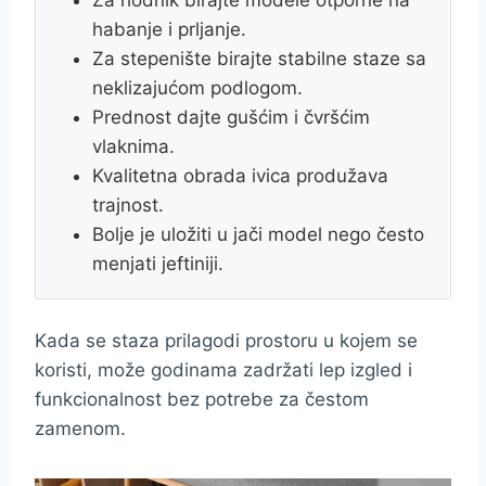
habanje i prljanje.
Za stepenište birajte stabilne staze sa
neklizajućom podlogom.
Prednost dajte gušćim i čvršćim
vlaknima.
Kvalitetna obrada ivica produžava
trajnost.
Bolje je uložiti u jači model nego često
menjati jeftiniji.
Kada se staza prilagodi prostoru u kojem se
koristi, može godinama zadržati lep izgled i
funkcionalnost bez potrebe za čestom
zamenom.