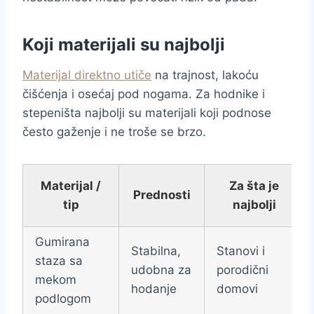
Koji materijali su najbolji
Materijal direktno utiče
na trajnost, lakoću
čišćenja i osećaj pod nogama. Za hodnike i
stepeništa najbolji su materijali koji podnose
često gaženje i ne troše se brzo.
Materijal /
Za šta je
Prednosti
tip
najbolji
Gumirana
Stabilna,
Stanovi i
staza sa
udobna za
porodični
mekom
hodanje
domovi
podlogom