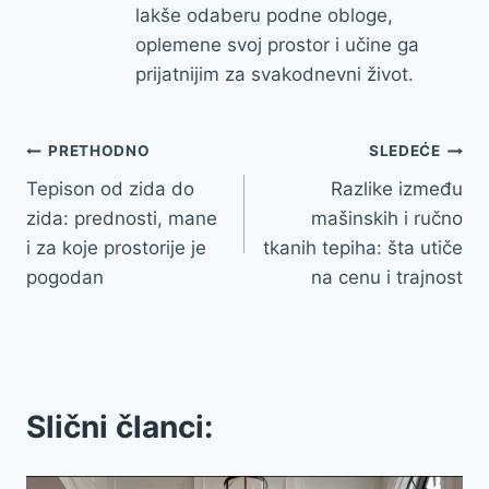
lakše odaberu podne obloge,
oplemene svoj prostor i učine ga
prijatnijim za svakodnevni život.
Kretanje
PRETHODNO
SLEDEĆE
Tepison od zida do
Razlike između
članka
zida: prednosti, mane
mašinskih i ručno
i za koje prostorije je
tkanih tepiha: šta utiče
pogodan
na cenu i trajnost
Slični članci: