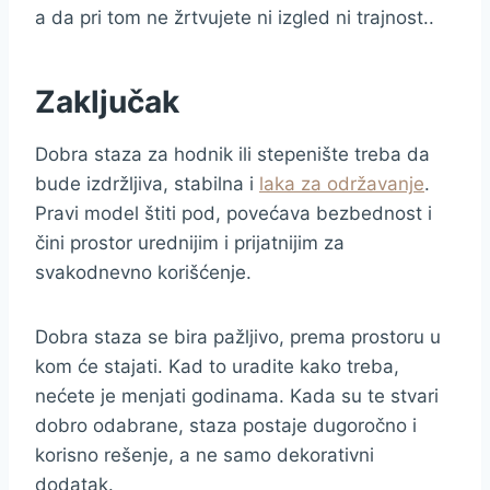
a da pri tom ne žrtvujete ni izgled ni trajnost..
Zaključak
Dobra staza za hodnik ili stepenište treba da
bude izdržljiva, stabilna i
laka za održavanje
.
Pravi model štiti pod, povećava bezbednost i
čini prostor urednijim i prijatnijim za
svakodnevno korišćenje.
Dobra staza se bira pažljivo, prema prostoru u
kom će stajati. Kad to uradite kako treba,
nećete je menjati godinama. Kada su te stvari
dobro odabrane, staza postaje dugoročno i
korisno rešenje, a ne samo dekorativni
dodatak.