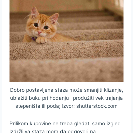
Dobro postavljena staza može smanjiti klizanje,
ublažiti buku pri hodanju i produžiti vek trajanja
stepeništa ili poda; Izvor: shutterstock.com
Prilikom kupovine ne treba gledati samo izgled.
Izdržljiva staza mora da odgovori na