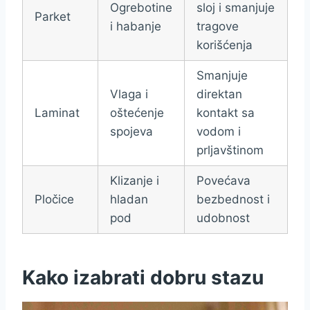
Ogrebotine
sloj i smanjuje
Parket
i habanje
tragove
korišćenja
Smanjuje
Vlaga i
direktan
Laminat
oštećenje
kontakt sa
spojeva
vodom i
prljavštinom
Klizanje i
Povećava
Pločice
hladan
bezbednost i
pod
udobnost
Kako izabrati dobru stazu