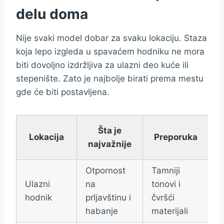
delu doma
Nije svaki model dobar za svaku lokaciju. Staza
koja lepo izgleda u spavaćem hodniku ne mora
biti dovoljno izdržljiva za ulazni deo kuće ili
stepenište. Zato je najbolje birati prema mestu
gde će biti postavljena.
Šta je
Lokacija
Preporuka
najvažnije
Otpornost
Tamniji
Ulazni
na
tonovi i
hodnik
prljavštinu i
čvršći
habanje
materijali