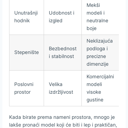
Mekši
Unutrašnji
Udobnost i
modeli i
hodnik
izgled
neutralne
boje
Neklizajuća
Bezbednost
podloga i
Stepenište
i stabilnost
precizne
dimenzije
Komercijalni
Poslovni
Velika
modeli
prostor
izdržljivost
visoke
gustine
Kada birate prema nameni prostora, mnogo je
lakše pronaći model koji će biti i lep i praktičan,