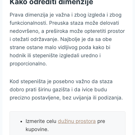
Kako odrediti dimenzije
Prava dimenzija je važna i zbog izgleda i zbog
funkcionalnosti. Preuska staza može delovati
nedovršeno, a preširoka može opteretiti prostor
i otežati održavanje. Najbolje je da sa obe
strane ostane malo vidljivog poda kako bi
hodnik ili stepenište izgledali uredno i
proporcionalno.
Kod stepeništa je posebno važno da staza
dobro prati širinu gazišta i da ivice budu
precizno postavljene, bez uvijanja ili podizanja.
Izmerite celu
dužinu prostora
pre
kupovine.